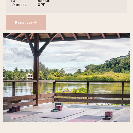
10
45 000
séances
XPF
Réserver