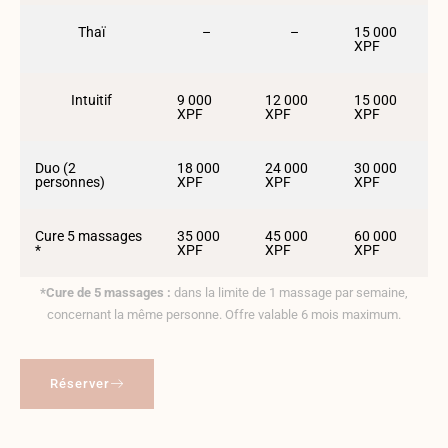
Thaï
–
–
15 000
XPF
Intuitif
9 000
12 000
15 000
XPF
XPF
XPF
Duo (2
18 000
24 000
30 000
personnes)
XPF
XPF
XPF
Cure 5 massages
35 000
45 000
60 000
*
XPF
XPF
XPF
*Cure de 5 massages :
dans la limite de 1 massage par semaine,
concernant la même personne. Offre valable 6 mois maximum.
Réserver