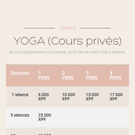
TARIFS
YOGA (Cours privés)
Un accompagnement sur mesure, sur le lieu de votre choix à Moorea.
Séances
1
2
3
4
PERS
PERS
PERS
PERS
1 séance
6 000
10 000
15 000
17 000
XPF
XPF
XPF
XPF
5 séances
25 000
XPF