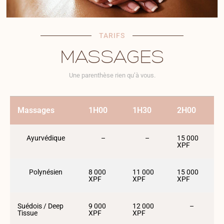
TARIFS
MASSAGES
Une parenthèse rien qu’à vous.
Massages
1H00
1H30
2H00
Ayurvédique
–
–
15 000
XPF
Polynésien
8 000
11 000
15 000
XPF
XPF
XPF
Suédois / Deep
9 000
12 000
–
Tissue
XPF
XPF